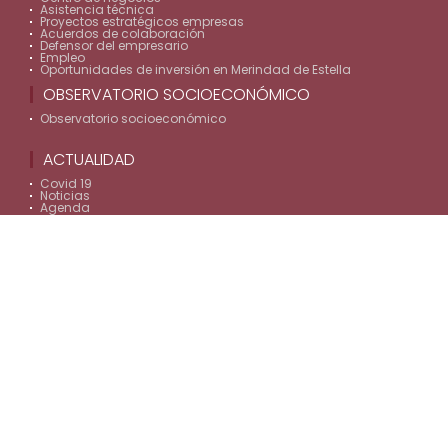
Asistencia técnica
Proyectos estratégicos empresas
Acuerdos de colaboración
Defensor del empresario
Empleo
Oportunidades de inversión en Merindad de Estella
OBSERVATORIO SOCIOECONÓMICO
Observatorio socioeconómico
ACTUALIDAD
Covid 19
Noticias
Agenda
SOCIOS
Listado socios
Ventajas
Zona privada
CONTACTO
Contacto
LEGALES
Aviso legal
Política privacidad
Política cookies
Protección de Datos de la Agencia de Empleo LASEME